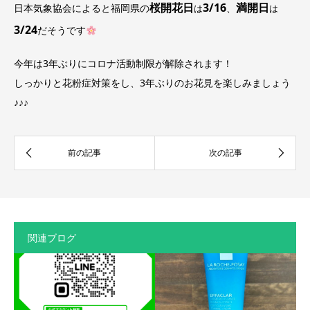
桜開花日
3/16
満開日
日本気象協会によると福岡県の
、
は
は
3/24
だそうです
今年は3年ぶりにコロナ活動制限が解除されます！
しっかりと花粉症対策をし、3年ぶりのお花見を楽しみましょう
♪♪♪
関連ブログ