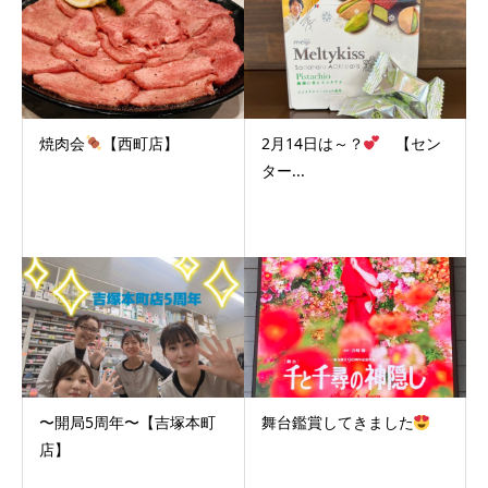
焼肉会
【西町店】
2月14日は～？
【セン
ター...
〜開局5周年〜【吉塚本町
舞台鑑賞してきました
店】