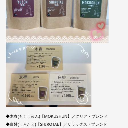
◆木春(もくしゅん)【MOKUSHUN】／クリア・ブレンド
◆白妙(しろたえ)【SHIROTAE】／リラックス・ブレンド