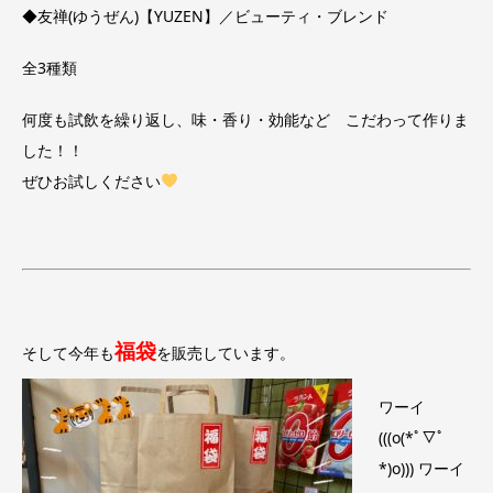
◆友禅(ゆうぜん)【YUZEN】／ビューティ・ブレンド
全3種類
何度も試飲を繰り返し、味・香り・効能など こだわって作りま
した！！
ぜひお試しください
福袋
そして今年も
を販売しています。
ワーイ
(((o(*ﾟ▽ﾟ
*)o))) ワーイ