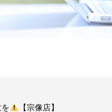
意を
【宗像店】