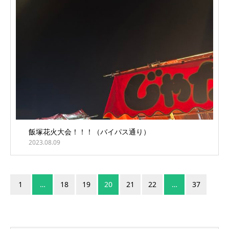
飯塚花火大会！！！（バイパス通り）
2023.08.09
1
…
18
19
20
21
22
…
37